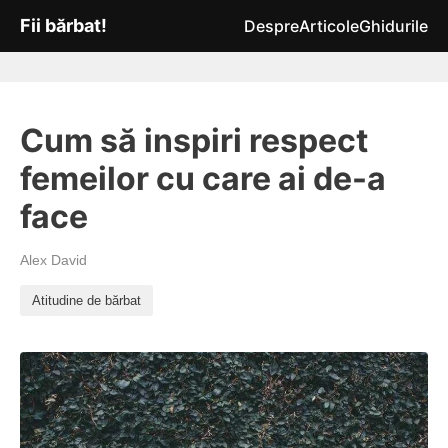
Fii bărbat!
Despre
Articole
Ghidurile
Cum să inspiri respect
femeilor cu care ai de-a
face
Alex David
Atitudine de bărbat