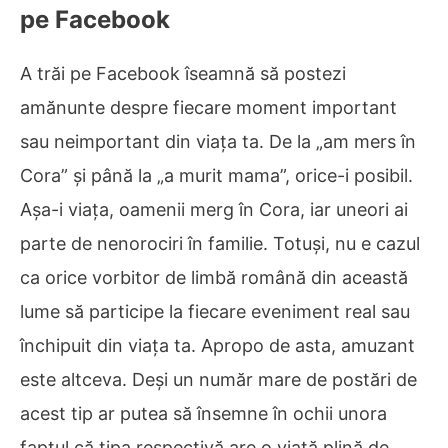
pe Facebook
A trăi pe Facebook îseamnă să postezi
amănunte despre fiecare moment important
sau neimportant din viața ta. De la „am mers în
Cora” și până la „a murit mama”, orice-i posibil.
Așa-i viața, oamenii merg în Cora, iar uneori ai
parte de nenorociri în familie. Totuși, nu e cazul
ca orice vorbitor de limbă română din această
lume să participe la fiecare eveniment real sau
închipuit din viața ta. Apropo de asta, amuzant
este altceva. Deși un număr mare de postări de
acest tip ar putea să însemne în ochii unora
faptul că tipa respectivă are o viață plină de