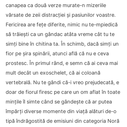
canapea ca două verze murate-n mizeriile
vărsate de zeii distracției și pasiunilor voastre.
Fericirea are fețe diferite, nimic nu te-mpiedică
să trăiești ca un gândac atâta vreme cât tu te
simți bine în chitina ta. În schimb, dacă simți un
fior pe șira spinării, atunci află că nu e ceva
prostesc. În primul rând, e semn că ai ceva mai
mult decât un exoschelet, că ai coloană
vertebrală. Nu te gândi că-i vreo prejudecată, e
doar de fiorul firesc pe care un om aflat în toate
mințile îl simte când se gândește că ar putea
împărți diverse momente din viață alături de-o
tipă îndrăgostită de emisiuni din categoria Noră