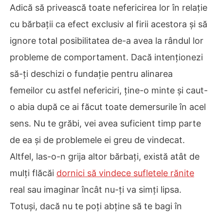
Adică să privească toate nefericirea lor în relație
cu bărbații ca efect exclusiv al firii acestora și să
ignore total posibilitatea de-a avea la rândul lor
probleme de comportament. Dacă intenționezi
să-ți deschizi o fundație pentru alinarea
femeilor cu astfel nefericiri, ține-o minte și caut-
o abia după ce ai făcut toate demersurile în acel
sens. Nu te grăbi, vei avea suficient timp parte
de ea și de problemele ei greu de vindecat.
Altfel, las-o-n grija altor bărbați, există atât de
mulți flăcăi
dornici să vindece sufletele rănite
real sau imaginar încât nu-ți va simți lipsa.
Totuși, dacă nu te poți abține să te bagi în