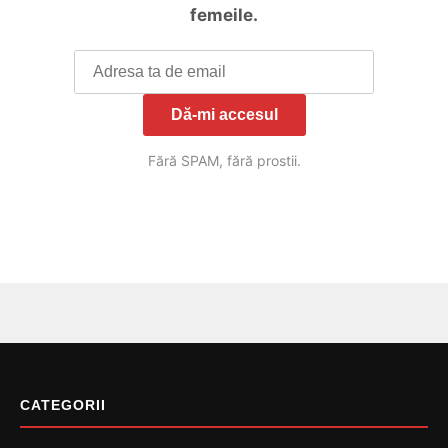
femeile.
Dă-mi accesul
Fără SPAM, fără prostii.
CATEGORII