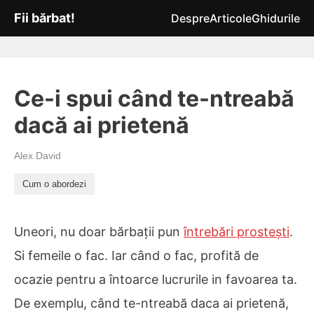
Fii bărbat!
Despre
Articole
Ghidurile
Ce-i spui când te-ntreabă
dacă ai prietenă
Alex David
Cum o abordezi
Uneori, nu doar bărbații pun
întrebări prostești
.
Si femeile o fac. Iar când o fac, profită de
ocazie pentru a întoarce lucrurile in favoarea ta.
De exemplu, când te-ntreabă daca ai prietenă,