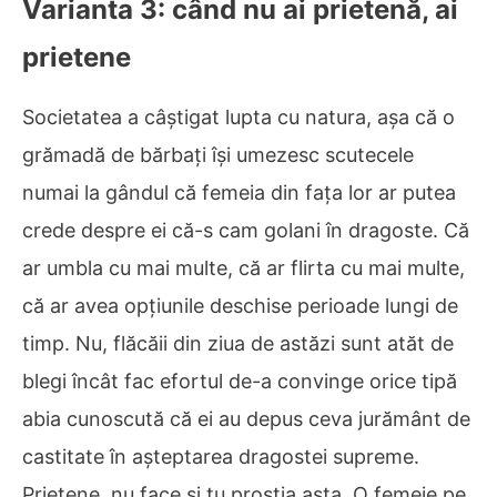
Varianta 3: când nu ai prietenă, ai
prietene
Societatea a câștigat lupta cu natura, așa că o
grămadă de bărbați își umezesc scutecele
numai la gândul că femeia din fața lor ar putea
crede despre ei că-s cam golani în dragoste. Că
ar umbla cu mai multe, că ar flirta cu mai multe,
că ar avea opțiunile deschise perioade lungi de
timp. Nu, flăcăii din ziua de astăzi sunt atăt de
blegi încât fac efortul de-a convinge orice tipă
abia cunoscută că ei au depus ceva jurământ de
castitate în așteptarea dragostei supreme.
Prietene, nu face și tu prostia asta. O femeie pe