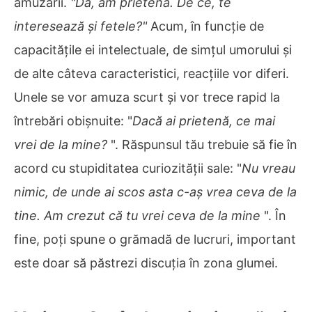
amuzării.
"Da, am prietenă. De ce, te
interesează și fetele?"
Acum, în funcție de
capacitățile ei intelectuale, de simțul umorului și
de alte câteva caracteristici, reacțiile vor diferi.
Unele se vor amuza scurt și vor trece rapid la
întrebări obișnuite: "
Dacă ai prietenă, ce mai
vrei de la mine?
". Răspunsul tău trebuie să fie în
acord cu stupiditatea curiozității sale: "
Nu vreau
nimic, de unde ai scos asta c-aș vrea ceva de la
tine. Am crezut că tu vrei ceva de la mine
". În
fine, poți spune o grămadă de lucruri, important
este doar să păstrezi discuția în zona glumei.