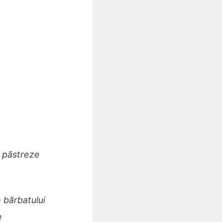
ă păstreze
 bărbatului
e