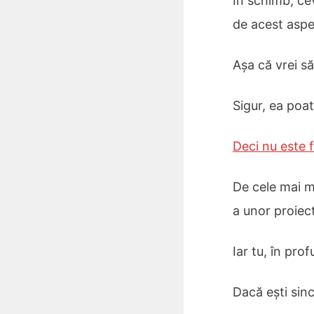
În schimb, ce
de acest aspe
Așa că vrei s
Sigur, ea poat
Deci nu este f
De cele mai m
a unor proiec
Iar tu, în prof
Dacă ești sinc