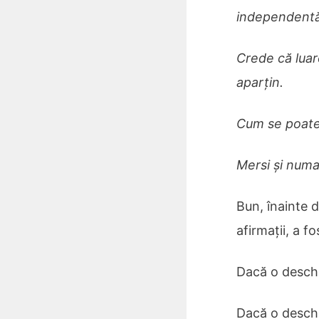
independentă
Crede că luar
aparţin.
Cum se poat
Mersi și numai
Bun, înainte d
afirmații, a f
Dacă o deschiz
Dacă o deschid