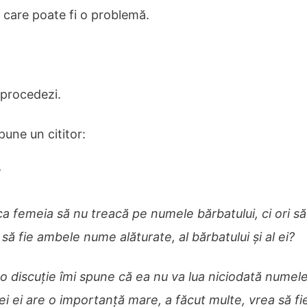
e care poate fi o problemă.
procedezi.
spune un cititor:
!
ca femeia să nu treacă pe numele bărbatului, ci ori s
 să fie ambele nume alăturate, al bărbatului și al ei?
-o discuţie îmi spune că ea nu va lua niciodată numele
ei ei are o importanţă mare, a făcut multe, vrea să fi