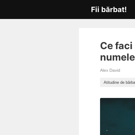
Fii bărbat!
Ce faci
numele 
Alex David
Atitudine de bărba