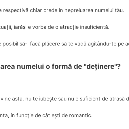
ia respectivă chiar crede în nepreluarea numelui tău.
tuații, iarăși e vorba de o atracție insuficientă.
e posibil să-i facă plăcere să te vadă agitându-te pe 
uarea numelui o formă de "deținere"?
ine asta, nu te iubește sau nu e suficient de atrasă d
nta, în funcție de cât ești de romantic.