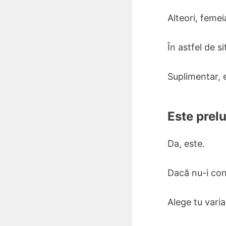
Alteori, feme
În astfel de si
Suplimentar, 
Este prel
Da, este.
Dacă nu-i conv
Alege tu varia