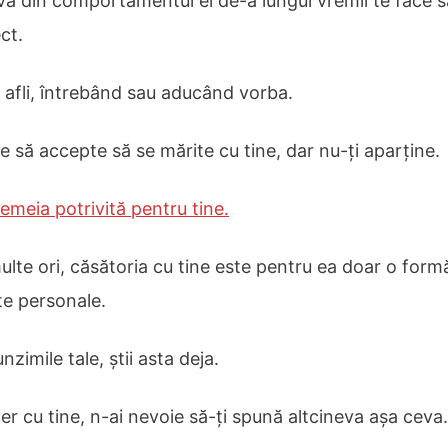
va din comportamentul ei de-a lungul vremii te face să
ct.
ă afli, întrebând sau aducând vorba.
e să accepte să se mărite cu tine, dar nu-ți aparține.
emeia potrivită pentru tine.
ulte ori, căsătoria cu tine este pentru ea doar o form
te personale.
unzimile tale, știi asta deja.
er cu tine, n-ai nevoie să-ți spună altcineva așa ceva.