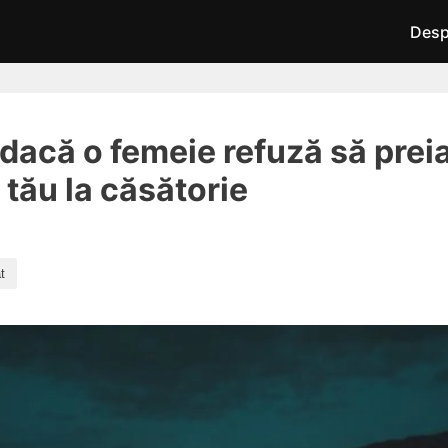
Desp
 dacă o femeie refuză să prei
tău la căsătorie
t