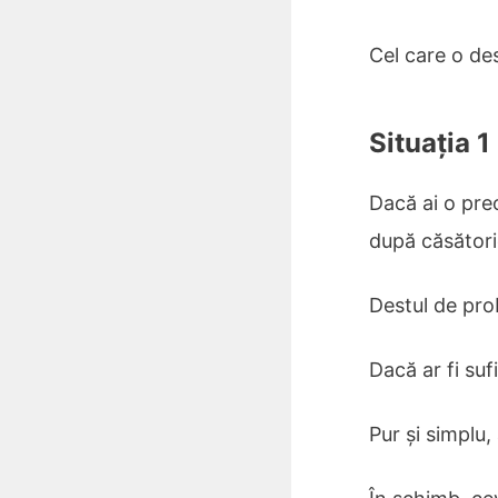
Cel care o de
Situația 1
Dacă ai o pre
după căsători
Destul de prob
Dacă ar fi suf
Pur și simplu,