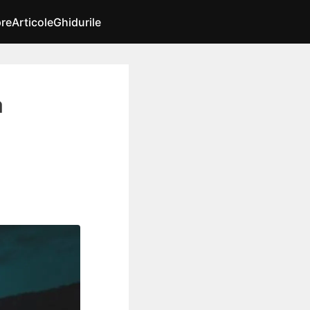
re
Articole
Ghidurile
a