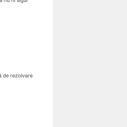
 nu fii sigur
ă de rezolvare