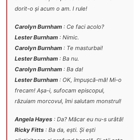
dorit-o și acum o am. I rule!
Carolyn Burnham
: Ce faci acolo?
Lester Burnham
: Nimic.
Carolyn Burnham
: Te masturbai!
Lester Burnham
: Ba nu.
Carolyn Burnham
: Ba da!
Lester Burnham
: OK, împușcă-mă! Mi-o
frecam! Așa-i, sufocam episcopul,
răzuiam morcovul, îmi salutam monstrul!
Angela Hayes
: Da? Măcar eu nu-s urâtă!
Ricky Fitts
: Ba da, ești. Și ești