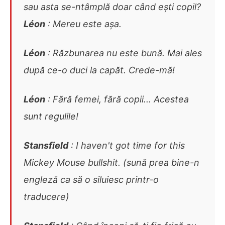
sau asta se-ntâmplă doar când ești copil?
Léon
: Mereu este așa.
Léon
: Răzbunarea nu este bună. Mai ales
după ce-o duci la capăt. Crede-mă!
Léon
: Fără femei, fără copii... Acestea
sunt regulile!
Stansfield
: I haven't got time for this
Mickey Mouse bullshit. (sună prea bine-n
engleză ca să o siluiesc printr-o
traducere)