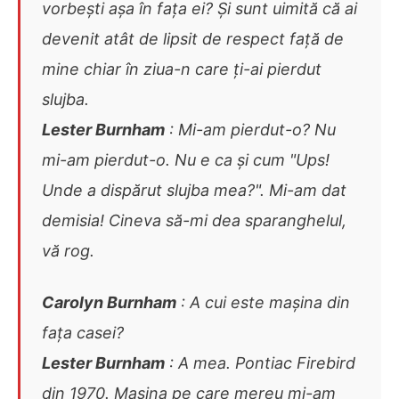
vorbești așa în fața ei? Și sunt uimită că ai
devenit atât de lipsit de respect față de
mine chiar în ziua-n care ți-ai pierdut
slujba.
Lester Burnham
: Mi-am pierdut-o? Nu
mi-am pierdut-o. Nu e ca și cum "Ups!
Unde a dispărut slujba mea?". Mi-am dat
demisia! Cineva să-mi dea sparanghelul,
vă rog.
Carolyn Burnham
: A cui este mașina din
fața casei?
Lester Burnham
: A mea. Pontiac Firebird
din 1970. Mașina pe care mereu mi-am