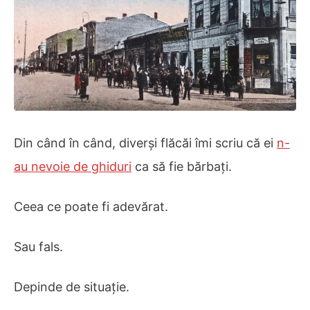
Din când în când, diverși flăcăi îmi scriu că ei
n-
au nevoie de ghiduri
ca să fie bărbați.
Ceea ce poate fi adevărat.
Sau fals.
Depinde de situație.