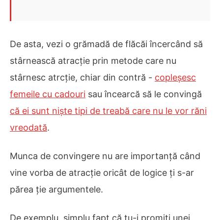
De asta, vezi o grămadă de flăcăi încercând să
stârnească atracție prin metode care nu
stârnesc atrcție, chiar din contră -
copleșesc
femeile cu cadouri
sau încearcă să le convingă
că ei sunt niște tipi de treabă care nu le vor răni
vreodată
.
Munca de convingere nu are importanță când
vine vorba de atracție oricât de logice ți s-ar
părea ție argumentele.
De exemplu, simplu fapt că tu-i promiți unei