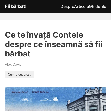
Fii bărbat!
Despre
Articole
Ghidurile
Ce te învață Contele
despre ce înseamnă să fii
bărbat
Alex David
Cum o cucerești