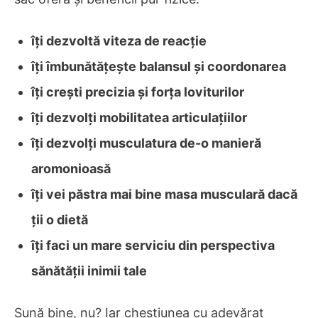
îți dezvoltă viteza de reacție
îți îmbunătățește balansul și coordonarea
îți crești precizia și forța loviturilor
îți dezvolți mobilitatea articulațiilor
îți dezvolți musculatura de-o manieră
aromonioasă
îți vei păstra mai bine masa musculară dacă
ții o dietă
îți faci un mare serviciu din perspectiva
sănătății inimii tale
Sună bine, nu? Iar chestiunea cu adevărat