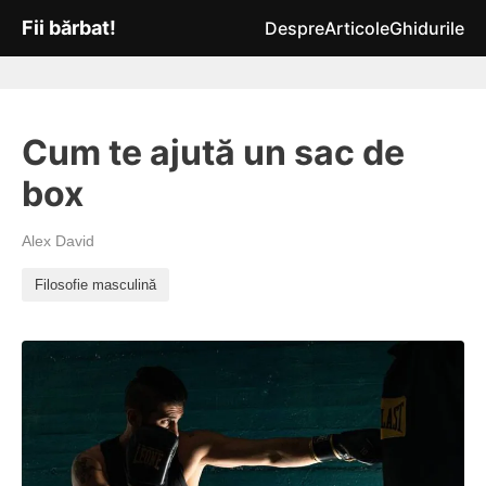
Fii bărbat!
Despre
Articole
Ghidurile
Cum te ajută un sac de
box
Alex David
Filosofie masculină